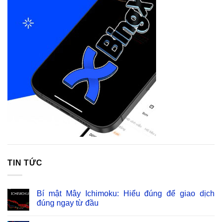
TIN TỨC
Bí mật Mây Ichimoku: Hiểu đúng để giao dịch
đúng ngay từ đầu