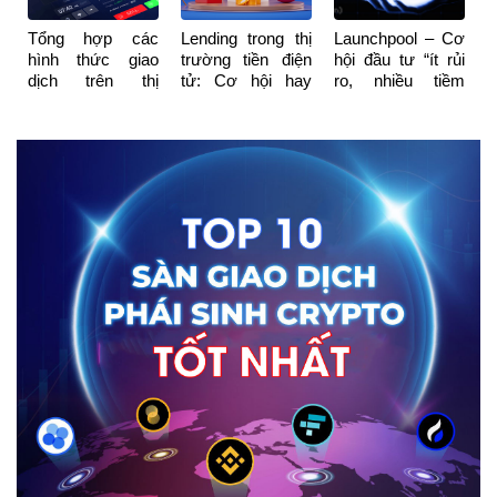
Tổng hợp các
Lending trong thị
Launchpool – Cơ
hình thức giao
trường tiền điện
hội đầu tư “ít rủi
dịch trên thị
tử: Cơ hội hay
ro, nhiều tiềm
trường crypto
chiếc bẫy?
năng” trong thị
trường crypto