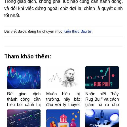
Trong giao dịch, không phải lúc nào cũng cần hành động,
và đôi khi việc đứng ngoài chờ đợi lại chính là quyết định
tốt nhất.
Bài viết được đăng tại chuyên mục
Kiến thức đầu tư
.
Tham khảo thêm:
Để giao dịch
Muốn hiểu thị
Nhận biết “bẫy
thành công, cần
trường, hãy bắt
Rug Bull” và cách
hiểu bối cảnh thị
đầu với lý thuyết
giảm rủi ro cho
trường chứ
Dow
nhà đầu tư
không phải mẫu
hình nến