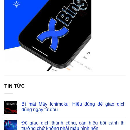
TIN TỨC
Bí mật Mây Ichimoku: Hiểu đúng để giao dịch
đúng ngay từ đầu
Để giao dịch thành công, cần hiểu bối cảnh thị
trường chứ không phải mẫu hình nến