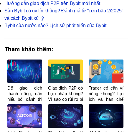
Hướng dẫn giao dịch P2P trên Bybit mới nhất
Sàn Bybit có uy tín không? Đánh giá từ “cơn bão 2/2025”
và cách Bybit xử lý
Bybit của nước nào? Lịch sử phát triển của Bybit
Tham khảo thêm:
Để giao dịch
Giao dịch P2P có
Trader có cần ví
thành công, cần
hợp pháp không?
riêng không? Lợi
hiểu bối cảnh thị
Vì sao có rủi ro bị
ích và hạn chế
trường chứ
khóa tài khoản
khi dùng ví riêng
không phải mẫu
ngân hàng?
hình nến