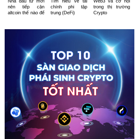
Nhà đầu tư mới
Tìm hiểu về tài
Web3 và cơ hội
nên tiếp cận
chính phi tập
trong thị trường
altcoin thế nào để
trung (DeFi)
Crypto
không sập “bẫy”?