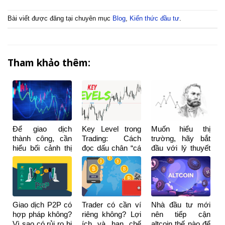
Bài viết được đăng tại chuyên mục
Blog
,
Kiến thức đầu tư
.
Tham khảo thêm:
Để giao dịch
Key Level trong
Muốn hiểu thị
thành công, cần
Trading: Cách
trường, hãy bắt
hiểu bối cảnh thị
đọc dấu chân “cá
đầu với lý thuyết
trường chứ
mập” và tránh bị
Dow
không phải mẫu
quét Stop Loss
hình nến
Giao dịch P2P có
Trader có cần ví
Nhà đầu tư mới
hợp pháp không?
riêng không? Lợi
nên tiếp cận
Vì sao có rủi ro bị
ích và hạn chế
altcoin thế nào để