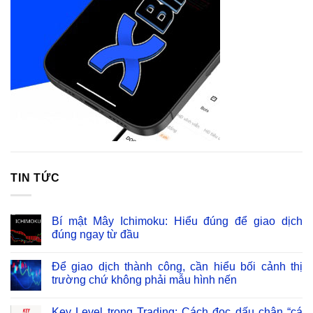
TIN TỨC
Bí mật Mây Ichimoku: Hiểu đúng để giao dịch
đúng ngay từ đầu
Để giao dịch thành công, cần hiểu bối cảnh thị
trường chứ không phải mẫu hình nến
Key Level trong Trading: Cách đọc dấu chân “cá