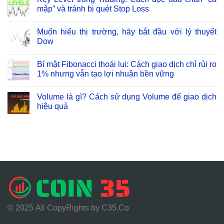
mập” và tránh bị quét Stop Loss
Muốn hiểu thị trường, hãy bắt đầu với lý thuyết
Dow
Bí mật Fibonacci thoái lui: Cách giao dịch chỉ rủi ro
1% nhưng vẫn tạo lợi nhuận bền vững
Volume là gì? Cách sử dụng Volume để giao dịch
hiệu quả
© 2025
All CopyRights by C35.Co