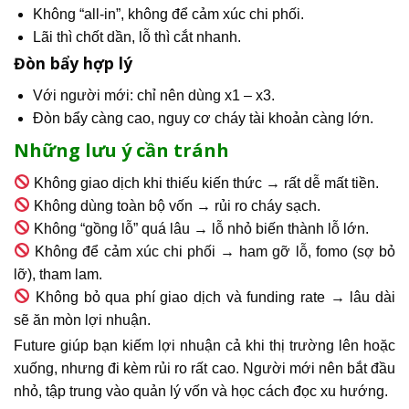
Không “all-in”, không để cảm xúc chi phối.
Lãi thì chốt dần, lỗ thì cắt nhanh.
Đòn bẩy hợp lý
Với người mới: chỉ nên dùng x1 – x3.
Đòn bẩy càng cao, nguy cơ cháy tài khoản càng lớn.
Những lưu ý cần tránh
Không giao dịch khi thiếu kiến thức → rất dễ mất tiền.
Không dùng toàn bộ vốn → rủi ro cháy sạch.
Không “gồng lỗ” quá lâu → lỗ nhỏ biến thành lỗ lớn.
Không để cảm xúc chi phối → ham gỡ lỗ, fomo (sợ bỏ
lỡ), tham lam.
Không bỏ qua phí giao dịch và funding rate → lâu dài
sẽ ăn mòn lợi nhuận.
Future giúp bạn kiếm lợi nhuận cả khi thị trường lên hoặc
xuống, nhưng đi kèm rủi ro rất cao. Người mới nên bắt đầu
nhỏ, tập trung vào quản lý vốn và học cách đọc xu hướng.