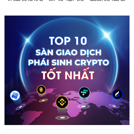
khóa tài khoản
khi dùng ví riêng
không sập “bẫy”?
ngân hàng?