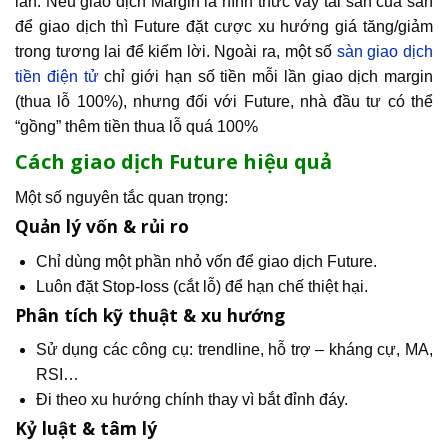
lẫn. Nếu giao dịch Margin là hình thức vay tài sản của sàn
để giao dịch thì Future đặt cược xu hướng giá tăng/giảm
trong tương lai để kiếm lời. Ngoài ra, một số
sàn giao dịch
tiền điện tử
chỉ giới hạn số tiền mỗi lần giao dịch margin
(thua lỗ 100%), nhưng đối với Future, nhà đầu tư có thể
“gồng” thêm tiền thua lỗ quá 100%
Cách giao dịch Future hiệu quả
Một số nguyên tắc quan trọng:
Quản lý vốn & rủi ro
Chỉ dùng một phần nhỏ vốn để giao dịch Future.
Luôn đặt Stop-loss (cắt lỗ) để hạn chế thiệt hại.
Phân tích kỹ thuật & xu hướng
Sử dụng các công cụ: trendline, hỗ trợ – kháng cự, MA,
RSI…
Đi theo xu hướng chính thay vì bắt đỉnh đáy.
Kỷ luật & tâm lý