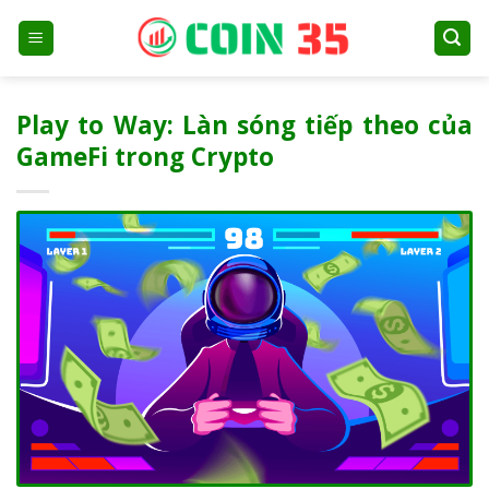
Skip
to
content
Play to Way: Làn sóng tiếp theo của
GameFi trong Crypto