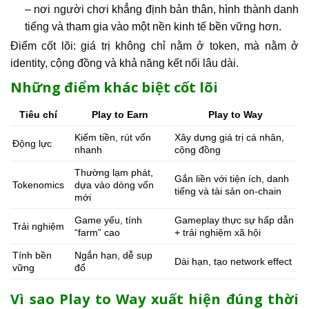
– nơi người chơi khẳng định bản thân, hình thành danh
tiếng và tham gia vào một nền kinh tế bền vững hơn.
Điểm cốt lõi: giá trị không chỉ nằm ở token, mà nằm ở
identity, cộng đồng và khả năng kết nối lâu dài.
Những điểm khác biệt cốt lõi
Tiêu chí
Play to Earn
Play to Way
Kiếm tiền, rút vốn
Xây dựng giá trị cá nhân,
Động lực
nhanh
cộng đồng
Thường lạm phát,
Gắn liền với tiện ích, danh
Tokenomics
dựa vào dòng vốn
tiếng và tài sản on-chain
mới
Game yếu, tính
Gameplay thực sự hấp dẫn
Trải nghiệm
“farm” cao
+ trải nghiệm xã hội
Tính bền
Ngắn hạn, dễ sụp
Dài hạn, tạo network effect
vững
đổ
Vì sao Play to Way xuất hiện đúng thời