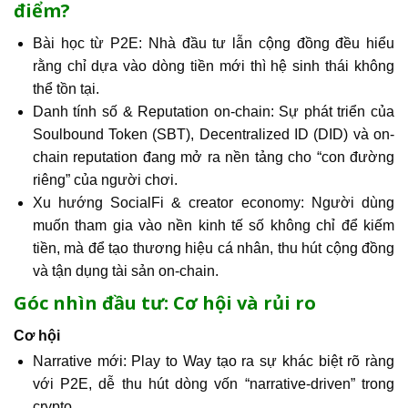
điểm?
Bài học từ P2E: Nhà đầu tư lẫn cộng đồng đều hiểu
rằng chỉ dựa vào dòng tiền mới thì hệ sinh thái không
thể tồn tại.
Danh tính số & Reputation on-chain: Sự phát triển của
Soulbound Token (SBT), Decentralized ID (DID) và on-
chain reputation đang mở ra nền tảng cho “con đường
riêng” của người chơi.
Xu hướng SocialFi & creator economy: Người dùng
muốn tham gia vào nền kinh tế số không chỉ để kiếm
tiền, mà để tạo thương hiệu cá nhân, thu hút cộng đồng
và tận dụng tài sản on-chain.
Góc nhìn đầu tư: Cơ hội và rủi ro
Cơ hội
Narrative mới: Play to Way tạo ra sự khác biệt rõ ràng
với P2E, dễ thu hút dòng vốn “narrative-driven” trong
crypto.