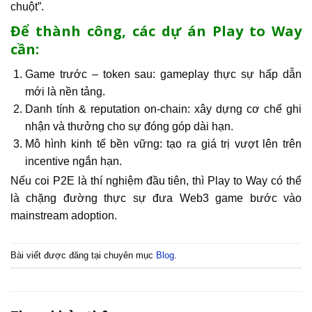
chuột”.
Để thành công, các dự án Play to Way
cần:
Game trước – token sau: gameplay thực sự hấp dẫn
mới là nền tảng.
Danh tính & reputation on-chain: xây dựng cơ chế ghi
nhận và thưởng cho sự đóng góp dài hạn.
Mô hình kinh tế bền vững: tạo ra giá trị vượt lên trên
incentive ngắn hạn.
Nếu coi P2E là thí nghiệm đầu tiên, thì Play to Way có thể
là chặng đường thực sự đưa Web3 game bước vào
mainstream adoption.
Bài viết được đăng tại chuyên mục
Blog
.