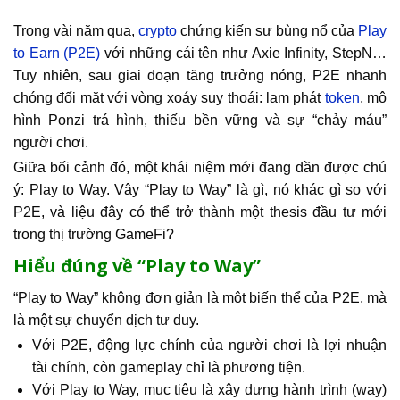
Trong vài năm qua,
crypto
chứng kiến sự bùng nổ của
Play
to Earn (P2E)
với những cái tên như Axie Infinity, StepN…
Tuy nhiên, sau giai đoạn tăng trưởng nóng, P2E nhanh
chóng đối mặt với vòng xoáy suy thoái: lạm phát
token
, mô
hình Ponzi trá hình, thiếu bền vững và sự “chảy máu”
người chơi.
Giữa bối cảnh đó, một khái niệm mới đang dần được chú
ý: Play to Way. Vậy “Play to Way” là gì, nó khác gì so với
P2E, và liệu đây có thể trở thành một thesis đầu tư mới
trong thị trường GameFi?
Hiểu đúng về “Play to Way”
“Play to Way” không đơn giản là một biến thể của P2E, mà
là một sự chuyển dịch tư duy.
Với P2E, động lực chính của người chơi là lợi nhuận
tài chính, còn gameplay chỉ là phương tiện.
Với Play to Way, mục tiêu là xây dựng hành trình (way)