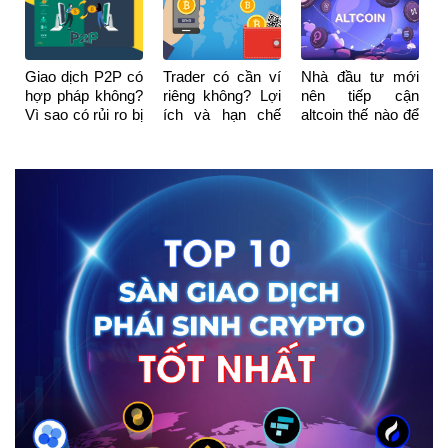
không phải mẫu
quét Stop Loss
hình nến
Giao dịch P2P có
Trader có cần ví
Nhà đầu tư mới
hợp pháp không?
riêng không? Lợi
nên tiếp cận
Vì sao có rủi ro bị
ích và hạn chế
altcoin thế nào để
khóa tài khoản
khi dùng ví riêng
không sập “bẫy”?
ngân hàng?