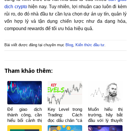
dịch crypto
hiện nay. Tuy nhiên, lợi nhuận cao luôn đi kèm
rủi ro, do đó nhà đầu tư cần lựa chọn dự án uy tín, quản lý
vốn hợp lý và tận dụng chiến lược như đa dạng hóa,
compound rewards để tối ưu hóa hiệu quả.
Bài viết được đăng tại chuyên mục
Blog
,
Kiến thức đầu tư
.
Tham khảo thêm:
Để giao dịch
Key Level trong
Muốn hiểu thị
thành công, cần
Trading: Cách
trường, hãy bắt
hiểu bối cảnh thị
đọc dấu chân “cá
đầu với lý thuyết
trường chứ
mập” và tránh bị
Dow