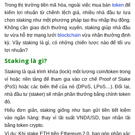
Trong thị trường tiền mã hóa, ngoài việc mua bán
token
để
kiếm lợi nhuận từ chênh lệch giá, nhiều nhà đầu tư lựa
chọn staking như một phương pháp tạo thu nhập thụ động.
Không cần giao dịch thường xuyên, staking giúp nhà đầu
tư vừa hỗ trợ mạng lưới
blockchain
vừa nhận thưởng định
kỳ. Vậy staking là gì, có những chiến lược nào để tối ưu
lợi nhuận?
Staking là gì?
Staking là quá trình khóa (lock) một lượng coin/token trong
ví hoặc nền tảng để tham gia vào cơ chế Proof of Stake
(PoS) hoặc các biến thể của nó (DPoS, LPoS…). Đổi lại,
nhà đầu tư (staker) sẽ nhận phần thưởng bằng chính token
đó.
Hiểu đơn giản, staking giống như bạn gửi tiền tiết kiệm
vào ngân hàng: thay vì lãi suất VND/USD, bạn nhận lãi
bằng token crypto.
Ví dụ: Khi stake ETH trên Ethereum 2.0, bạn góp phần xác