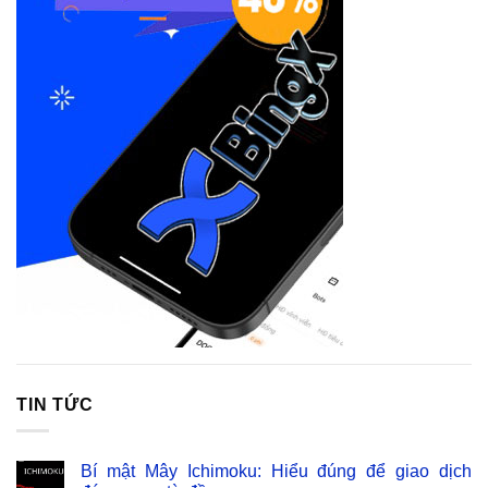
TIN TỨC
Bí mật Mây Ichimoku: Hiểu đúng để giao dịch