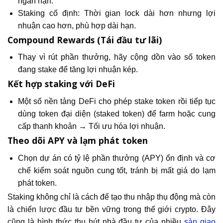
ngắn hạn.
Staking cố định: Thời gian lock dài hơn nhưng lợi
nhuận cao hơn, phù hợp dài hạn.
Compound Rewards (Tái đầu tư lãi)
Thay vì rút phần thưởng, hãy cộng dồn vào số token
đang stake để tăng lợi nhuận kép.
Kết hợp staking với DeFi
Một số nền tảng DeFi cho phép stake token rồi tiếp tục
dùng token đại diện (staked token) để farm hoặc cung
cấp thanh khoản → Tối ưu hóa lợi nhuận.
Theo dõi APY và lạm phát token
Chọn dự án có tỷ lệ phần thưởng (APY) ổn định và cơ
chế kiểm soát nguồn cung tốt, tránh bị mất giá do lạm
phát token.
Staking không chỉ là cách để tạo thu nhập thụ động mà còn
là chiến lược đầu tư bền vững trong thế giới crypto. Đây
cũng là hình thức thu hút nhà đầu tư của nhiều
sàn giao