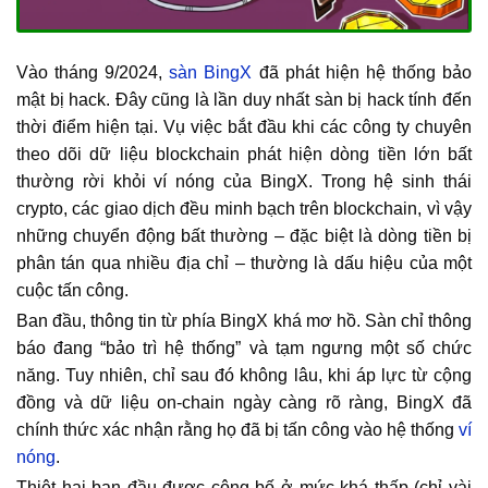
Vào tháng 9/2024,
sàn BingX
đã phát hiện hệ thống bảo
mật bị hack. Đây cũng là lần duy nhất sàn bị hack tính đến
thời điểm hiện tại. Vụ việc bắt đầu khi các công ty chuyên
theo dõi dữ liệu blockchain phát hiện dòng tiền lớn bất
thường rời khỏi ví nóng của BingX. Trong hệ sinh thái
crypto, các giao dịch đều minh bạch trên blockchain, vì vậy
những chuyển động bất thường – đặc biệt là dòng tiền bị
phân tán qua nhiều địa chỉ – thường là dấu hiệu của một
cuộc tấn công.
Ban đầu, thông tin từ phía BingX khá mơ hồ. Sàn chỉ thông
báo đang “bảo trì hệ thống” và tạm ngưng một số chức
năng. Tuy nhiên, chỉ sau đó không lâu, khi áp lực từ cộng
đồng và dữ liệu on-chain ngày càng rõ ràng, BingX đã
chính thức xác nhận rằng họ đã bị tấn công vào hệ thống
ví
nóng
.
Thiệt hại ban đầu được công bố ở mức khá thấp (chỉ vài