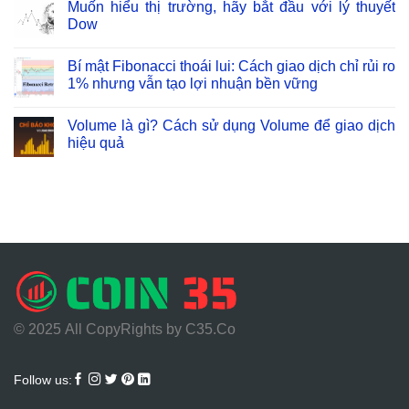
Muốn hiểu thị trường, hãy bắt đầu với lý thuyết
Dow
Bí mật Fibonacci thoái lui: Cách giao dịch chỉ rủi ro
1% nhưng vẫn tạo lợi nhuận bền vững
Volume là gì? Cách sử dụng Volume để giao dịch
hiệu quả
© 2025
All CopyRights by C35.Co
Follow us: