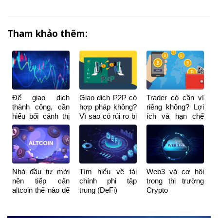
Tham khảo thêm:
Để giao dịch
Giao dịch P2P có
Trader có cần ví
thành công, cần
hợp pháp không?
riêng không? Lợi
hiểu bối cảnh thị
Vì sao có rủi ro bị
ích và hạn chế
trường chứ
khóa tài khoản
khi dùng ví riêng
không phải mẫu
ngân hàng?
hình nến
Nhà đầu tư mới
Tìm hiểu về tài
Web3 và cơ hội
nên tiếp cận
chính phi tập
trong thị trường
altcoin thế nào để
trung (DeFi)
Crypto
không sập “bẫy”?