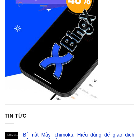
TIN TỨC
Bí mật Mây Ichimoku: Hiểu đúng để giao dịch