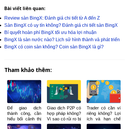
Bài viết liên quan:
Review sàn BingX: Đánh giá chi tiết từ A đến Z
Sàn BingX có uy tín không? Đánh giá chi tiết sàn BingX
Bí quyết hoàn phí BingX tối ưu hóa lợi nhuận
BingX là sàn nước nào? Lịch sử hình thành và phát triển
BingX có coin sàn không? Coin sàn BingX là gì?
Tham khảo thêm:
Để giao dịch
Giao dịch P2P có
Trader có cần ví
thành công, cần
hợp pháp không?
riêng không? Lợi
hiểu bối cảnh thị
Vì sao có rủi ro bị
ích và hạn chế
trường chứ
khóa tài khoản
khi dùng ví riêng