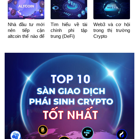
không phải mẫu
ngân hàng?
hình nến
Nhà đầu tư mới
Tìm hiểu về tài
Web3 và cơ hội
nên tiếp cận
chính phi tập
trong thị trường
altcoin thế nào để
trung (DeFi)
Crypto
không sập “bẫy”?